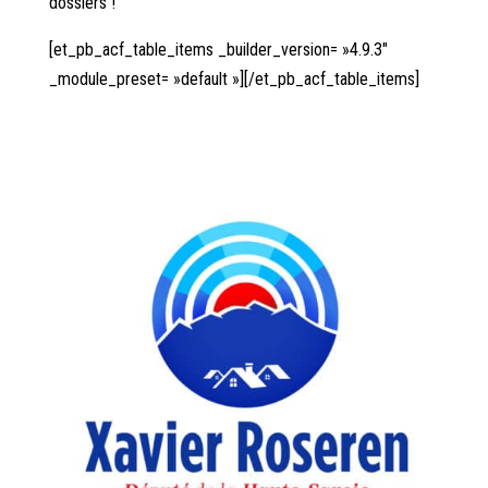
dossiers !
[et_pb_acf_table_items _builder_version= »4.9.3″
_module_preset= »default »][/et_pb_acf_table_items]