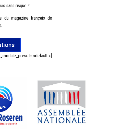
suis sans risque ?
le du magazine français de
⤵️
stions
 _module_preset= »default »]