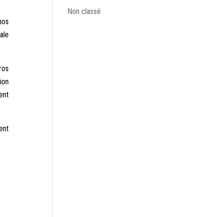
Non classé
nos
ale
ros
ion
ent
ent