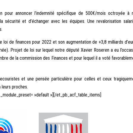
sion pour annoncer l’indemnité spécifique de 500€/mois octroyée à 
 sécurité et d’échanger avec les équipes. Une revalorisation salari
s.
e loi de finances pour 2022 et son augmentation de +3,8 milliards d’eu
rmée). Projet de loi sur lequel notre député Xavier Roseren a eu l’occas
embre de la commission des Finances et pour lequel il a voté favorablem
couristes et une pensée particulière pour celles et ceux tragiquem
’à leurs proches.
″ _module_preset= »default »][/et_pb_acf_table_items]