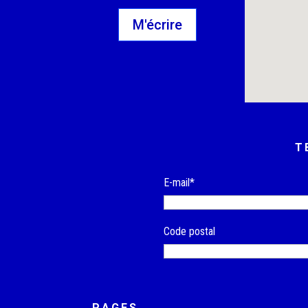
M'écrire
T
E-mail*
Code postal
PAGES