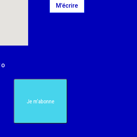
M'écrire
FO