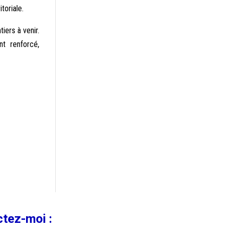
toriale.
iers à venir.
t renforcé,
ctez-moi :