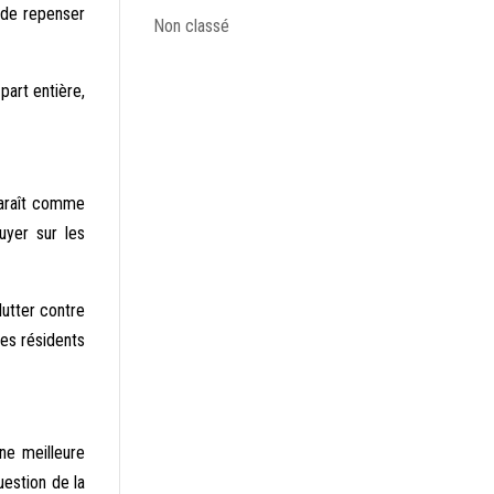
t de repenser
Non classé
art entière,
paraît comme
uyer sur les
lutter contre
les résidents
une meilleure
uestion de la