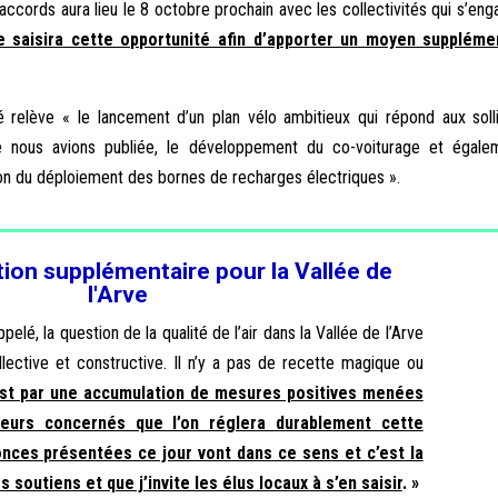
accords aura lieu le 8 octobre prochain avec les collectivités qui s’en
ve saisira cette opportunité afin d’apporter un moyen suppléme
relève « le lancement d’un plan vélo ambitieux qui répond aux solli
e nous avions publiée, le développement du co-voiturage et égale
tion du déploiement des bornes de recharges électriques ».
ion supplémentaire pour la Vallée de
l'Arve
elé, la question de la qualité de l’air dans la Vallée de l’Arve
lective et constructive. Il n’y a pas de recette magique ou
est par une accumulation de mesures positives menées
teurs concernés que l’on réglera durablement cette
nces présentées ce jour vont dans ce sens et c’est la
s soutiens et que j’invite les élus locaux à s’en saisir
. »