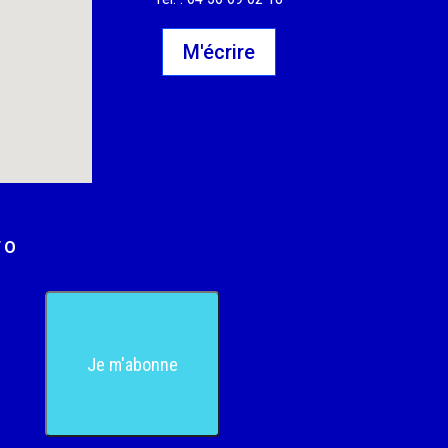
M'écrire
FO